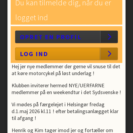
Du kan tilmelde dig, når du er
logget ind
OPRET EN PROFIL
LOG IND
Hej jer nye medlemmer der gerne vil snuse til det
at køre motorcykel på løst underlag !
Klubben inviterer hermed NYE/UERFARNE
medlemmer på en weekendtur i det Sydsvenske !
Vi mødes på færgelejet i Helsingør fredag
d.1.maj 2026 kl.11 ! efter betalingsanlægget klar
til afgang !
Henrik og Kim tager imod jer og fortæller om