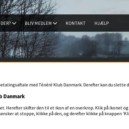
 DER?
BLIV MEDLEM
KONTAKT
HJÆLP
 betalingsaftale med Ténéré Klub Danmark. Derefter kan du slette d
ub Danmark
 det. Herefter skifter den til et ikon af en overkrop. Klik på ikonet
ønsker at stoppe, klikke på den, og derefter klikke på knappen 'Kli