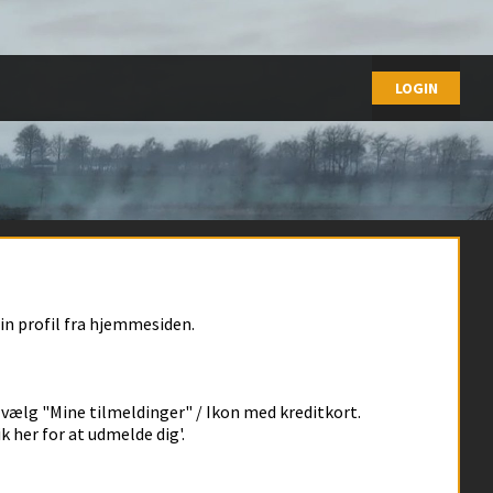
Faceb
Husk
Glemt
Opret 
LOG IND
in profil fra hjemmesiden.
 og vælg "Mine tilmeldinger" / Ikon med kreditkort.
k her for at udmelde dig'.