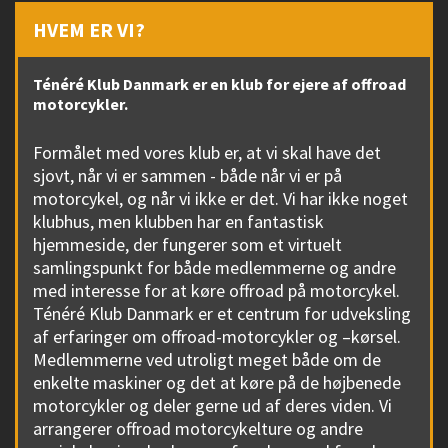
20.08.2026
Tjuhej 2026 Värmland
HVEM ER VI?
18.09.2026
Løvfaldstur ved Halmstad
Ténéré Klub Danmark er en klub for ejere af offroad
motorcykler.
Formålet med vores klub er, at vi skal have det
sjovt, når vi er sammen - både når vi er på
motorcykel, og når vi ikke er det. Vi har ikke noget
klubhus, men klubben har en fantastisk
hjemmeside, der fungerer som et virtuelt
samlingspunkt for både medlemmerne og andre
med interesse for at køre offroad på motorcykel.
Ténéré Klub Danmark er et centrum for udveksling
af erfaringer om offroad-motorcykler og –kørsel.
Medlemmerne ved utroligt meget både om de
enkelte maskiner og det at køre på de højbenede
motorcykler og deler gerne ud af deres viden. Vi
arrangerer offroad motorcykelture og andre