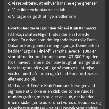
c. Vi respekterer, at enhver har sine egne grænser
d. Vi er ikke en konkurrenceklub
e. Vi tager os godt af nye medlemmer
Hvorfor hedder vi i grunden Ténéré Klub Danmark?
I Afrika, i staten Niger findes der en stor øde
ørken. En ørken som det legendariske rally Paris-
Dakar er kørt gennem mange gange. Denne ørken
hedder "Erg de Ténéré". Yamaha lavede i 1983 en
stor offroader med modelnavnet XT 600 Z og den
fik tilnavnet Ténéré. Den blev brugt af mange til at
køre langture på og af lige så mange til at rejse
verden rundt på – men også til at køre motocross
eller enduro på.
Med navnet Ténéré Klub Danmark forsøger vi at
signalere at vi ikke er en klub der tonser rundt i
muddergrøfter, men at vi er en klub, der kender
(men måske gerne udfordrer) vores offroaderes og
egne begrænsninger - og at vi respekterer andres