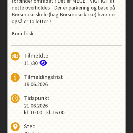
forbinder området ! Det er MEGET VIGTIGT at
dette overholdes ! Der er parkering og base på
Børsmose skole (bag Børsmose kirke) hvor der
også er toiletter !
Kom frisk
Tilmeldte
11
/
30
Tilmeldingsfrist
19.06.2026
Tidspunkt
21.06.2026
kl.
10.00
-
kl.
16.00
Sted