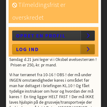
Tilmeldingsfrist er
overskredet
OPRET EN PROFIL
LOG IND
Søndag d.21 juni leger vi i Oksbøl øvelsesterræn !
Prisen er 250,-kr. pr mand.
Vi har terrænet fra 10-16 ! OBS ! der må under
INGEN omstændigheder køres i området før
man har deltaget i briefingen KL.10 ! Og fået
tydelige instrukser om hvor og hvordan der må
køres ! En ting ligger HELT FAST ! Der må IKKE
laves hjulspin på de grusveje/transportveje der